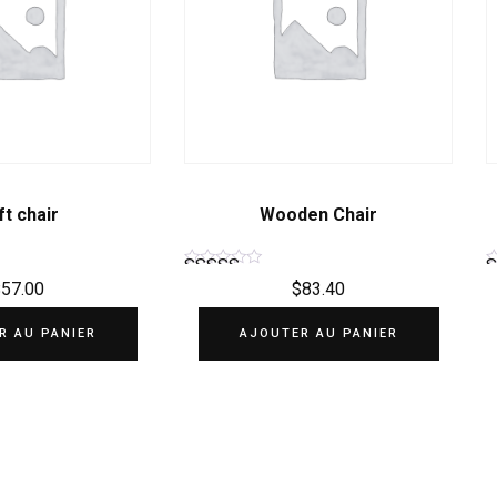
ft chair
Wooden Chair
$
57.00
$
83.40
Note
4.50
R AU PANIER
AJOUTER AU PANIER
sur 5