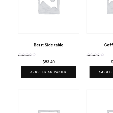
Bertt Side table
Coff
$
83.40
Note
Note
4.50
4.50
AJOUTER AU PANIER
AJOUTE
sur 5
sur 5