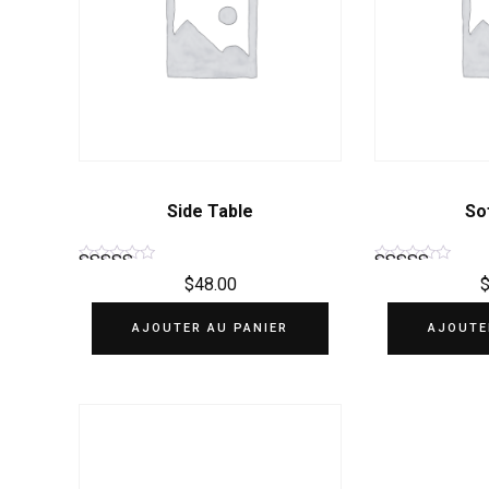
Side Table
So
$
48.00
Note
Note
4.50
4.50
AJOUTER AU PANIER
AJOUTE
sur 5
sur 5