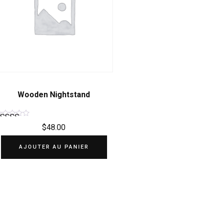
Wooden Nightstand
$
48.00
Note
4.50
AJOUTER AU PANIER
sur 5