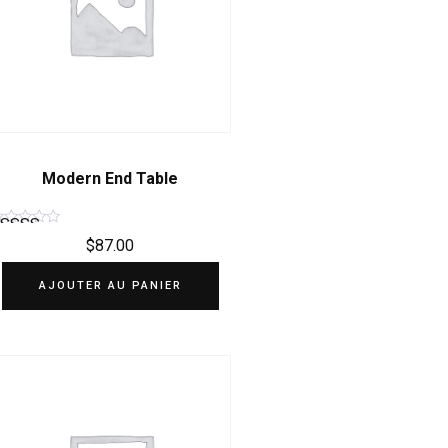
Modern End Table
$
87.00
Note
5.00
AJOUTER AU PANIER
sur 5