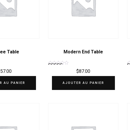
ee Table
Modern End Table
$
57.00
$
87.00
Note
4.50
R AU PANIER
AJOUTER AU PANIER
sur 5